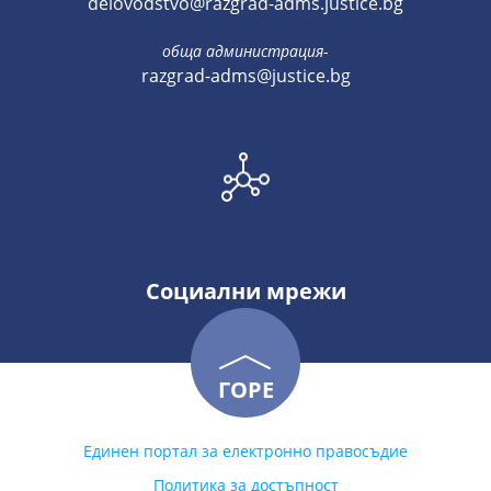
delovodstvo@razgrad-adms.justice.bg
обща администрация
-
razgrad-adms@justice.bg
Социални мрежи
ГОРЕ
Единен портал за електронно правосъдие
Политика за достъпност