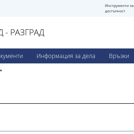
Инструменти за
достъпност
 - РАЗГРАД
кументи
Информация за дела
Връзки
в