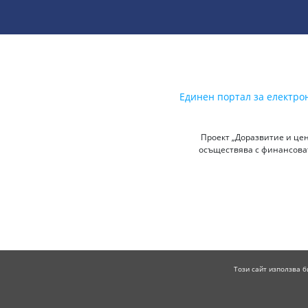
Единен портал за електро
Проект „Доразвитие и цен
осъществява с финансоват
Този сайт използва б