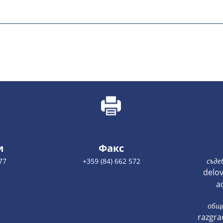
и
Факс
77
+359 (84) 662 572
съде
delo
a
общ
razgra