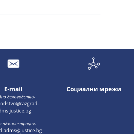
E-mail
Социални мрежи
бно деловодство
-
vodstvo@razgrad-
dms.justice.bg
а администрация
-
d-adms@justice.bg