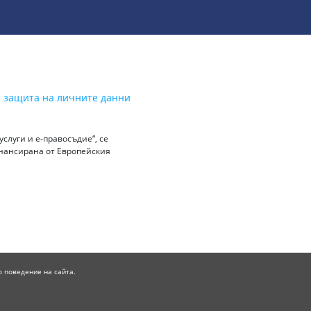
а защита на личните данни
слуги и е-правосъдие“, се
инансирана от Европейския
о поведение на сайта.