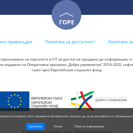
ГОРЕ
нно правосъдие
Политика за достъпност
Политика з
трализиране на порталите в СП за достъп на граждани до информация, е-у
а подкрепа на Оперативна програма „Добро управление“ 2014-2020, съф
съюз чрез Европейския социален фонд
исквитки (cookies). Като приемете бисквитките, можете да се възползвате от оптималнот
Приемам
Отказ
Повече информация
© 2026 Висш Съдебен Съвет - Република България